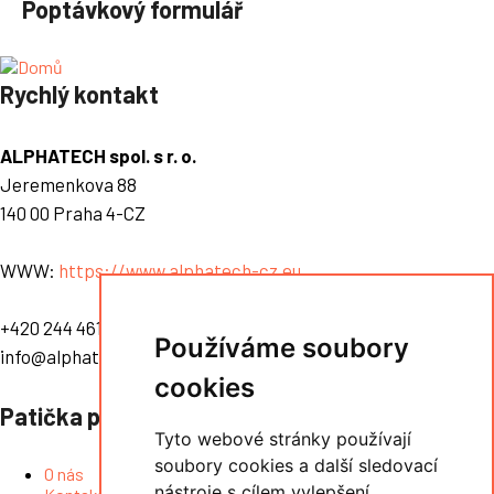
Poptávkový formulář
Rychlý kontakt
ALPHATECH spol. s r. o.
Jeremenkova 88
140 00 Praha 4-CZ
WWW:
https://www.alphatech-cz.eu
+420 244 461 072
Používáme soubory
info@alphatech.cz
cookies
Patička prostřední
Tyto webové stránky používají
soubory cookies a další sledovací
O nás
nástroje s cílem vylepšení