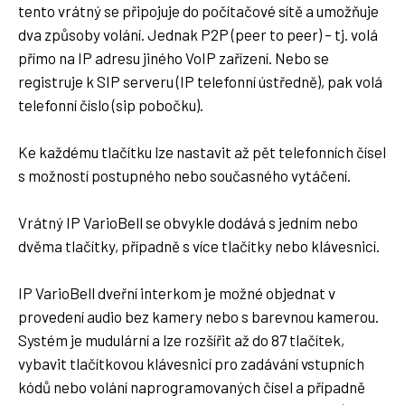
tento vrátný se připojuje do počítačové sítě a umožňuje
dva způsoby volání. Jednak P2P (peer to peer) – tj. volá
přímo na IP adresu jiného VoIP zařízení. Nebo se
registruje k SIP serveru (IP telefonní ústředně), pak volá
telefonní číslo (sip pobočku).
Ke každému tlačítku lze nastavit až pět telefonních čísel
s možností postupného nebo současného vytáčení.
Vrátný IP VarioBell se obvykle dodává s jedním nebo
dvěma tlačítky, případně s více tlačítky nebo klávesnicí.
IP VarioBell dveřní interkom je možné objednat v
provedení audio bez kamery nebo s barevnou kamerou.
Systém je mudulární a lze rozšířit až do 87 tlačítek,
vybavit tlačítkovou klávesnicí pro zadávání vstupních
kódů nebo volání naprogramovaných čísel a případně