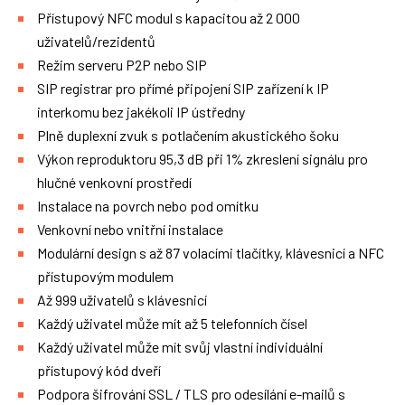
Přístupový NFC modul s kapacitou až 2 000
uživatelů/rezidentů
Režim serveru P2P nebo SIP
SIP registrar pro přímé připojení SIP zařízení k IP
interkomu bez jakékoli IP ústředny
Plně duplexní zvuk s potlačením akustického šoku
Výkon reproduktoru 95,3 dB při 1% zkreslení signálu pro
hlučné venkovní prostředí
Instalace na povrch nebo pod omítku
Venkovní nebo vnitřní instalace
Modulární design s až 87 volacími tlačítky, klávesnicí a NFC
přístupovým modulem
Až 999 uživatelů s klávesnicí
Každý uživatel může mít až 5 telefonních čísel
Každý uživatel může mít svůj vlastní individuální
přístupový kód dveří
Podpora šifrování SSL / TLS pro odesílání e-mailů s