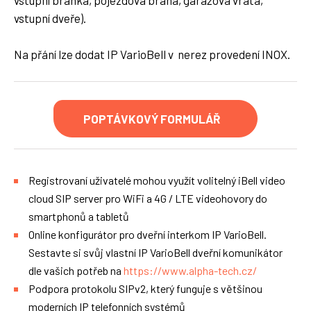
vstupní branka, pojezdová brána, garážová vrata,
vstupní dveře).
Na přání lze dodat IP VarioBell v nerez provedení INOX.
POPTÁVKOVÝ FORMULÁŘ
Registrovaní uživatelé mohou využít volitelný iBell video
cloud SIP server pro WiFi a 4G / LTE videohovory do
smartphonů a tabletů
Online konfigurátor pro dveřní interkom IP VarioBell.
Sestavte si svůj vlastní IP VarioBell dveřní komunikátor
dle vašich potřeb na
https://www.alpha-tech.cz/
Podpora protokolu SIPv2, který funguje s většinou
moderních IP telefonních systémů