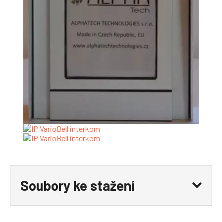
Soubory ke stažení
ip-variobell-keypad-relay-trigger-with-code.mp4
ip-variobell-automatic-activation-of-relay-during-an-
incomming-call-video.mp4