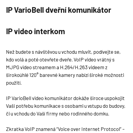
test-ip-variobell-with-ip-phone-gxv3275.mp4
IP VarioBell dveřní komunikátor
ip-variobell-intercom-with-hikvision-ds-kh6320-wte1-
indoor-monitor.mp4
x-lite-1.mp4
dtmf-1.mp4
IP video interkom
external-code-1.mp4
indication-leds-1.mp4
ip-variobell-mit-fritzbox-und-c5fon.mp4
ip-variobell-with-grandstream-gxv3275-and-outdoor-
Než budete s návštěvou u vchodu mluvit, podívejte se,
ip-camera.mp4
kdo volá a poté otevřete dveře. VoIP video vrátný s
ip-variobell-with-grandstream-gxv3370-and-fermax-
meet-monitor-ibell-cloud.mp4
MJPG video streamem a H.264/H.263 videem z
nfc-module-with-ip-variobell.mp4
širokoúhlé 120° barevné kamery nabízí široké možnosti
nfc-system-setup-variobell.mp4
použití.
nfc-el-lock-ip-variobell-demo-setup.mp4
IP VarioBell video komunikátor dokáže široce uspokojit
Vaši potřebu komunikace s osobami u vstupu do budovy,
či u vchodu do Vaší firmy nebo rodinného domku.
Zkratka VoIP znamená “Voice over Internet Protocol” –