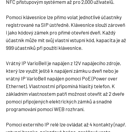
NFC přístupovým systémem až pro 2,000 uživatelů.
Pomocí klávesnice lze přímo volat jednotlivé účastníky
registrované na SIP ústředně. Klávesnice slouží zároveň
i jako kódový zámek pro přímé otevření dveří. Každý
účastník může mít svůj vlastní vstupní kód, kapacita je až
999 účastníků při použítí klávesnice.
Vrátný IP VarioBell je napájen z 12V napájecího zdroje,
který lze využít ještě k napájení zámku u dveří nebo je
vrátný IP VarioBell napájen pomocí PoE (Power over
Ethernet). Vlastnostmi připomíná hlasitý telefon. K
základním vlastnostem patří možnost otevřít až 2 dveře
pomocí připojených elektrických zámků a snadné
programování pomocí WEB rozhraní.
Pomocí externího IP relé lze ovládat až 4 kontakty (např.