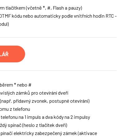
m tlačítkem (včetně *, #, Flash a pauzy)
DTMF kódu nebo automaticky podle vnitřních hodin RTC -
odul)
LÁŘ
ýběrem * nebo #
vislých zámků pro otevírání dveří
 (např. přídavný zvonek, postupné otevírání)
komu z telefonu
 telefonu na 1 impuls a dva kódy na 2 impulsy
ý spínač (heslo z tlačítek dveří)
spínači elektricky zabezpečený zámek (aktivace