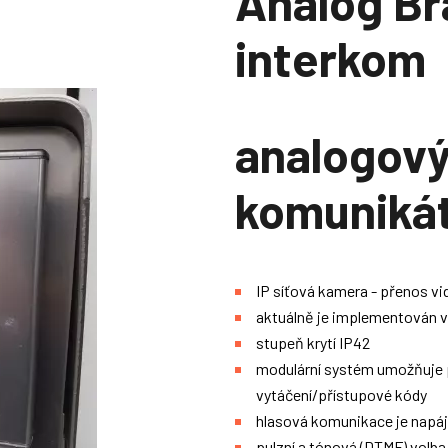
Analog B
interkom
analogový
komuniká
IP síťová kamera - přenos vi
aktuálně je implementován 
stupeň krytí IP42
modulární systém umožňuje př
vytáčení/přístupové kódy
hlasová komunikace je napáje
pulzní a tónová (DTMF) volba