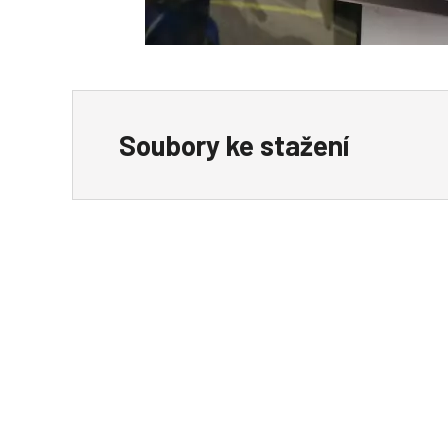
Soubory ke stažení
name-cards-brave-nudv-1148.xls
usb-cable-32bit.zip
usb-cable-64bit_7.zip
cz-brave-setup.zip