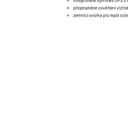
integrované vyhřívání DPS s 
přepínatelné osvětlení vizite
zemnicí svorka pro lepší ochr