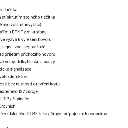
 tlačítka
stisknutím stejného tlačítka
ého volání (nevytáčí)
příjmu DTMF z mikrofonu
ve výzvě k vyřešení hovoru
signalizaci sepnutí relé
ed přijetím příchozího hovoru
é volby, délky blesku a pauzy
tické signalizace
ového detektoru
osti bez nutnosti otevření krytu
externího 12V zdroje
 DIP přepínače
 úrovních
ě vzdáleného DTMF také přímým připojením k osobnímu