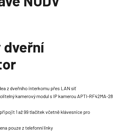
rave NUDV
 dveřní
tor
dea z dveřního interkomu přes LAN síť
volitelný kamerový modul s IP kamerou APTI-RF42MA-28
ipojit 1 až 99 tlačítek včetně klávesnice pro
na pouze z telefonní linky