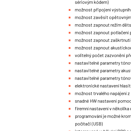
sériovým kódem)
možnost připojení výstupního
možnost zavěsit opětovným 
možnost zapnout režim dětsk
možnost zapnout potlačení 
možnost zapnout zaškrtnutí 
možnost zapnout akustickou 
volitelný počet zazvonění př
nastavitelné parametry tónov
nastavitelné parametry akus
nastavitelné parametry tón
elektronické nastavení hlasit
možnost trvalého napájení z 
snadné HW nastavení pomocí
firemní nastavení v několika
programování je možné krom
počítači (USB)