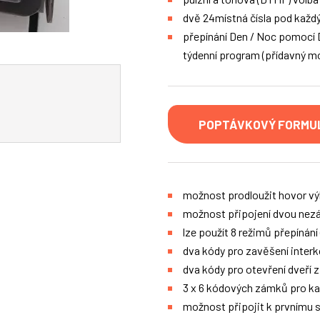
dvě 24místná čísla pod každý
přepínání Den / Noc pomocí 
týdenní program (přídavný m
POPTÁVKOVÝ FORMU
možnost prodloužit hovor v
možnost připojení dvou nezá
lze použít 8 režimů přepínání
dva kódy pro zavěšení inter
dva kódy pro otevření dveří z
3 x 6 kódových zámků pro každ
možnost připojit k prvnímu 